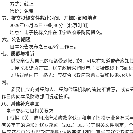
方式：线上
售价：免费
五、提交投标文件截止时间、开标时间和地点
2026
年
06
月
25
日
09
时
30
分（北京时间）
地点：
电子投标文件在辽宁政府采购网提交。
六、公告期限
自本公告发布之日起
5
个工作日。
七、质疑与投诉
供应商认为自己的权益受到损害的，可以在知道或者应知
1.
接收质疑函方式：辽宁政府采购网电子质疑或线下书面
2.
质疑函内容、格式：应符合《政府采购质疑和投诉办法
网。
质疑供应商对采购人、采购代理机构的答复不满意，或者
作日内向本级财政部门提起投诉。
八、其他补充事宜
电子交易项目相关要求
1.
根据《关于启用政府采购数字认证和电子招投标业务有关
有关事宜的通知》辽财采函〔
2022
〕
363
号等相关文件规定，
供应商
须自行办理政府采购
CA
数字证书和
认真学习辽宁政府