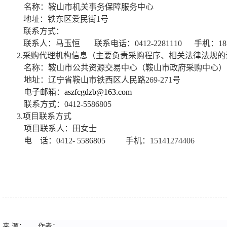
名称：
鞍山市机关事务保障服务中心
地址：
铁东区爱民街
1
号
联系方式：
联系人：马玉恒
联系电话：
0412-2281110
手机：
18
2.
采购代理机构信息（主要负责采购程序、相关法律法规的
名称：
鞍山市公共资源交易中心（鞍山市政府采购中心）
地址：
辽宁省鞍山市铁西区人民路
269-271
号
电子邮箱：
aszfcgdzb@163.com
联系方式：
0412-5586805
3.
项目联系方式
项目联系人：田女士
电 话：
0412- 5586805
手机：
15141274406
来 源：
作者：