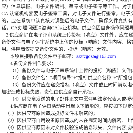
应）信息填报、电子文件编制、盖章或电子签章等工作。对于
CA
认证机构索要电子签章工具，对电子文件进行签章。电子
的，应在系统中认真核对调整后的电子文件，确保文件真实有
话，
CA
办理问题请咨询
CA
认证机构。供应商因自身操作问题
2.
供应商除在电子评审系统上传投标（响应）文件外，应在
备份文件与电子评审系统中上传的投标（响应）文件内容、格
用。供应商仅提交备份文件的，投标（响应）无效。
本项目接收备份文件电子邮箱：
aszfcgdzb@163.com
3.
备份文件制作要求：
（
1
）备份文件与电子评审系统中上传的投标（响应）文件
（
2
）备份文件名：“项目编号”
+
“投标供应商名称”
+
“所投包
（
3
）备份文件应在递交投标（响应）文件截止时间前以
电
加密造成投标失败，责任由供应商自行承担。
（
4
）供应商发送的电子邮件正文中需注明
法定代表人或授
4.
供应商在电子评审活动中出现以下情形的，应按如下规定
（
1
）因供应商原因造成投标文件未解密的；
（
2
）因供应商自用设备原因造成的未在规定时间内解密、上
（
3
）因供应商原因未对文件校验造成信息缺失、文件内容或