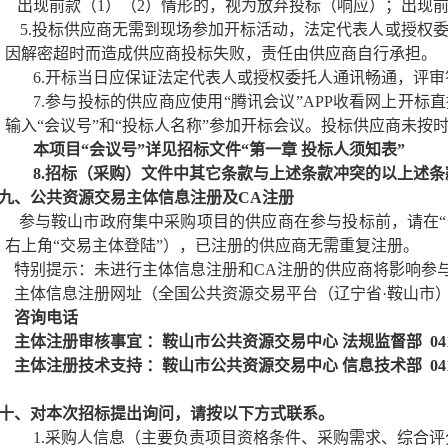
出现前款（
1
）（
2
）情形的，视为放弃投标（响应）；出现
5.
投标供应商无需到现场参加开标活动，法定代表人或授权
因解密超时而造成供应商投标失败，责任由供应商自行承担。
6.
开标当日应保证法定代表人或授权委托人通讯畅通，评审
7.
参与投标的供应商应使用“腾讯会议”
APP
收看网上开标直
输入“会议号”和“投标人名称”参加开标会议。投标供应商未
本项目“会议号”详见招标文件“第一章 投标人须知表”
8.
招标（采购）文件中其它条款与上述条款冲突的以上述条
九、公共资源交易主体信息注册及
CA
注册
参与鞍山市政府集中采购项目的供应商在参与投标前，请在“
右上角“交易主体登陆”），已注册的供应商无需重复注册。
特别提示：未进行主体信息注册和
CA
注册的供应商将影响参
主体信息注册网址（全国公共资源交易平台（辽宁省·鞍山市
咨询电话
主体注册审核事宜 ：鞍山市公共资源交易中心 法规监督部
041
主体注册技术支持 ：鞍山市公共资源交易中心 信息技术部
041
十、对本次招标提出询问，请按以下方式联系。
1.
采购人信息（主要负责项目资格条件、采购需求、综合评