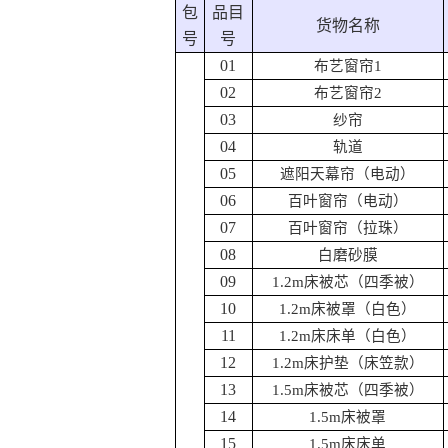
包
品目
货物名称
号
号
01
布艺窗帘
1
02
布艺窗帘
2
03
纱帘
04
轨道
05
遮阳天幕帘（电动）
06
百叶窗帘（电动）
07
百叶窗帘（拉珠）
08
白磨砂膜
09
1.2m
床被芯（四季被）
10
1.2m
床被罩（白色）
11
1.2m
床床单（白色）
12
1.2m
床护垫（床笠款）
13
1.5m
床被芯（四季被）
14
1.5m
床被罩
15
1.5m
床床单