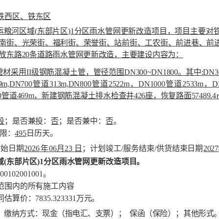
铁西区、铁东区
运粮河区域
(
东部片区
)1
分区雨水管网更新改造项目，项目主要对
南街、光荣街、福利街、荣誉街、站前街、工农街、前进巷、前
放东路
20
条道路雨水管网更新改造，主要建设内容为：
管材采用
II
级钢筋混凝土管，管径范围
DN300~DN1800
。其中
:DN3
9m,DN700
管道
313m,DN800
管道
2522m
，
DN1000
管道
2533m
，
D
0
管道
469m
，新建钢筋混凝土排水检查井
426
座，恢复路面
57489.4
段
；是否兼投：
否
；是否兼中：
否
。
限：
495
日历
天。
开始日期
2026
年
06
月
23
日
；计划竣工
/
服务结束
/
供货
结束日期
2027
域
(
东部片区
)1
分区雨水管网更新改造项目。
00102001001
。
范围内的所有施工内容
同估算价：
7835.323331
万元。
；缴纳方式：现金（指电汇、支票
）；
保函（保险
）；
其
他形式