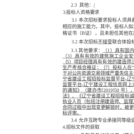
2.3
其他：
/
3.
投标人资格要求
3.1
本次招标要求投标人须具
相应的施工能力，其中，投标人拟
格
证书（
B
证
），
且未担任其他在
3.2
本次招标
不接受
联合体投
3.3
其他要求
：
（
1
）具有国
（
3
）具有有效的建筑施工企业安
（
5
）项目
经理具有有效的建造师
生产考核合格证
；（
7
）投
标人在
于对公共资源交易领域严重失信主
宁省建设工程招投标监督平台
-
辽
监督平台
-
辽宁建设工程信息网上
的通知》（建办市
[2019]50
号
）
法》、《辽宁省建设工程招投标
执业人员（包括注册建造师、监理
合
同过程中出现变更解锁时，被
标评审。
3.4
允许互跨专业承接同等级
4.
招标文件的获取