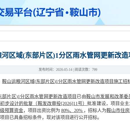
河区域(东部片区)1分区雨水管网更新改
发布时间：2026-05-14
| 阅读次数：
799
鞍山运粮河区域
(
东部片区
)1
分区雨水管网更新改造项目施工
招
东部片区
)1
分区雨水管网更新改造项目
已由
鞍山市发展和改革委
目初步设计的批复（鞍发改审投
[2026]11
号）
批准建
设，项目业主
本级预算资金
，项目出资比例为
80%
、
20%
，招标人为
鞍山市住房
。项目已具备招标条件，现对该项目进行公开招标。