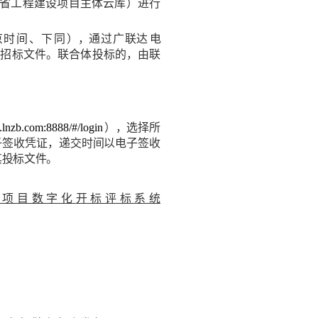
省工程建设项目主体云库）进行
京
时
间
、
下
同
）
，
通
过
广
联
达
电
载招标文件。联合体投
标的，由联
x.lnzb.com:
8888/#/login
），
选择所
子
签收凭证，递交时间以电子签收
其投标文件。
设项目数字化
开标评标系统