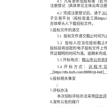
4.1
凡有意参加投标者（若
注册登记（具体参见主体云库注
4.2
完成注册登记后，请于
20
子
交
易
平
台
（投
标
盲
盒
工
具
https
合体牵头人下载招标文件。
5.
投标文件的递交
5.1
投标文件递交截止时间为
5.2
投标人应
当在投标截止
投标段将加密的电子投标文件上
凭证载
明的时间为准。逾期未完成
5.3
开标地点：
鞍山市公共资
5.4
开标方式：
远程不
（
https://dts.lnzb.com:8888
/zjt-bid/
）
6.
投标相关事宜
/
7.
评标办法
本次招标评标办法采用
综合评
8.
发布公告的媒介