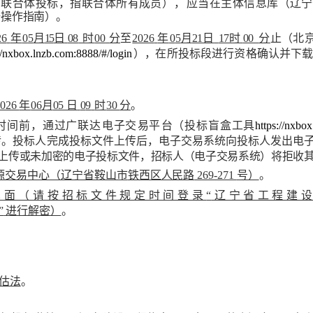
为联合体投标，指联合体所有成员
），
应当在主体信息库
（辽宁
册
操作指南）。
26
年
0
5
月
15
日
08
时
00
分
至
2026
年
0
5
月
21
日
17
时
00
分
止
（北
://nxbox.lnzb.com:888
8/#/login
），
在所投标段进行资格确认并下
2026
年
0
6
月
05
日
0
9
时
30
分
。
时
间前
，通过广联达
电子交
易平
台（投标盲盒工具
https://nxbo
传。投标人完
成投标文件上传后，电子交易系统向投标人发出电
上传或未加密的电子投标文件，招标人（电子交易系统）将拒收
源交易中心（辽宁省鞍山市
铁西区人民路
269-271
号）
。
见面（请按招标文件规
定时间登录
“
辽宁省工程建
”
进行解密）
。
估法
。