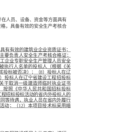
并在人员、设备、资金等方面具有
资格，具备有效的安全生产
考核合
）具有有效的建筑业企业资质证书
；
主
要负责人安全生产考核合格证
；
工企业专职安全生产管理人员安全
被执行人名单的
投标人（根据《关
其投标被否决
）；（
8
）投标人
在辽
）投标人在辽宁省建设
工程招投标
关于取消一级建造师临时执业证书
）按照《中华人民共和国招标投标
工程招标投标活动的省内外投标人的
予同等待遇
，执业人员在省内外履行
活动
；
（
12
）本项目技术标
采用暗