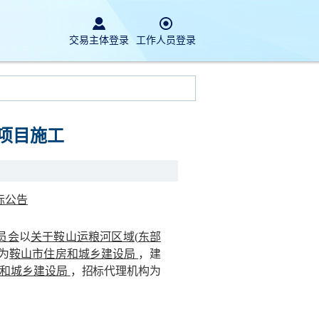
交易主体登录
工作人员登录
造项目施工
标公告
员会
以
关于鞍山运粮河区域
(
东部
为
鞍山市住房和城乡建设局
，建
和城乡建设局
，招
标代理机
构为