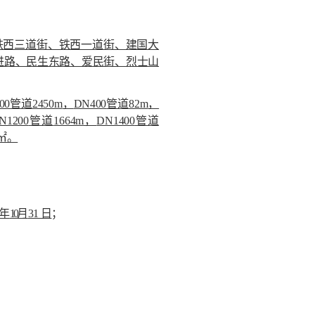
铁西三道街、铁西一道街、建国大
进路、民生东路、爱民街、烈士山
00
管道
2450m
，
DN400
管道
82m
，
N1200
管道
1664m
，
DN1400
管道
㎡。
年
10
月
31
日
；
。