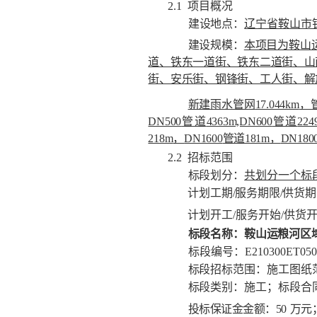
2.1
项目概况
建设地点：
辽宁省鞍山市
建设规模：
本项目为鞍山
道、铁东一道街、铁东二道街、山
街、安乐街、钢锋街、工人街、解
新建雨水管网
17.044km
，
DN500
管道
4363m,DN600
管道
224
218m
，
DN1600
管道
181m
，
DN180
2.2
招标范围
标段划分：
共划分一个标
计划工期
/
服务期限
/
供货期
计划开工
/
服务开始
/
供货
标段名称：鞍山运粮河区
标段编号：
E210300ET050
标段招标范围：施工图纸
标段类别：施工；标段合
投标保证金金额：
50
万元