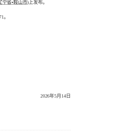
辽宁省
•
鞍山市
)
上发布。
71
。
2026
年
5
月
14
日