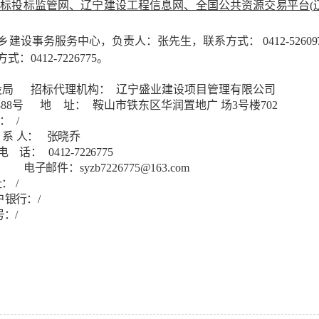
招标投标监管网、辽宁建设工程信息网、全国公共资源交
易平台
(
乡建设事务服务中心，
负责人：张先生，联系方式：
0412-52609
方式：
0412-7226775
。
设局
招标代理机构：
辽宁盛业建设项目管理有限公司
888
号
地
址：
鞍山市铁东区华润置地广
场
3
号楼
702
：
/
系
人：
张晓乔
电
话：
0412-7226775
电子邮件：
syzb7226775@163.com
址：
/
户银行：
/
号：
/