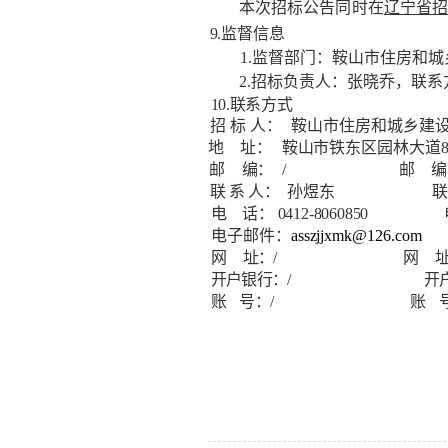
本次招标公告同时在
辽宁省
9.
监督信息
1.
监督部门：鞍山市住房和城
2.
招标负责人：张晓乔，联系
10.
联系方式
招
标
人：
鞍山市住房和城乡建
地
址：
鞍山市铁东区园林大道
邮
编：
/
邮
编
联
系
人：
孙煜东
联
电
话：
0412-8060850
电子邮件：
asszjjxmk@126.com
网
址：
/
网
开户银行：
/
开
账
号：
/
账