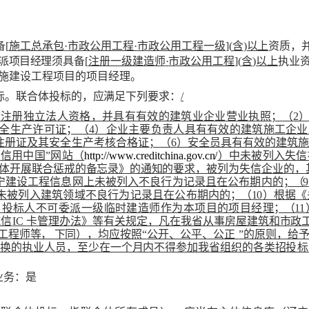
备
[
施工总承包
·
市政公用工程
·
市政
公用工程一级
](
含
)
以上
资质，
派
项目经理
须具备
[
注册一级建造师
·
市政公用工程
](
含
)
以上
执业
施建设工程项目的项目经理。
标。联合体投标的
，应满足下列要求：
/
内注册独立法人资格，并具有有效的建筑业企业营业执照；
（
2
全生产许可
证；（
4
）企业主要负责人具有有效的建筑施工企业
注册证及其安全生产
考核合格证
；（
6
）安全员具有有效的建筑施
“
信用中国
”
网站（
http://www.creditc
hina.gov.cn/
）中未被列入失信
体开展联合惩戒的备忘录》的通知的要
求，被列为失信企业的，
宁建设工程信息网上未被列入不良行为记录且在公布期
内的
；（
9
未被列入建筑领域
不良行为记录且在公布期内的
；（
10
）根据《
，
投标人不可委派一级临时建造师作为本项目的项目经
理
；（
11
诚信
IC
卡管理办法》等
有关规定，凡在我省从事房屋建筑
和市政
工程师等，
下
同
），
均应按照
“
公开、公平、公正
”
的原则，给
更换的执业人员，至少在一个月内不得参加我省组织
的各类招
投标
业务：是