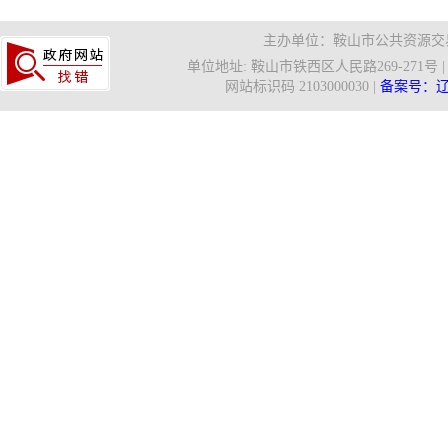
主办单位：鞍山市公共资源交易
单位地址: 鞍山市铁西区人民路269-271号 | 信箱
网站标识码 2103000030 |
备案号：辽IC